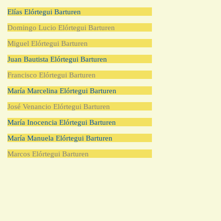
Elías Elórtegui Barturen
Domingo Lucio Elórtegui Barturen
Miguel Elórtegui Barturen
Juan Bautista Elórtegui Barturen
Francisco Elórtegui Barturen
María Marcelina Elórtegui Barturen
José Venancio Elórtegui Barturen
María Inocencia Elórtegui Barturen
María Manuela Elórtegui Barturen
Marcos Elórtegui Barturen