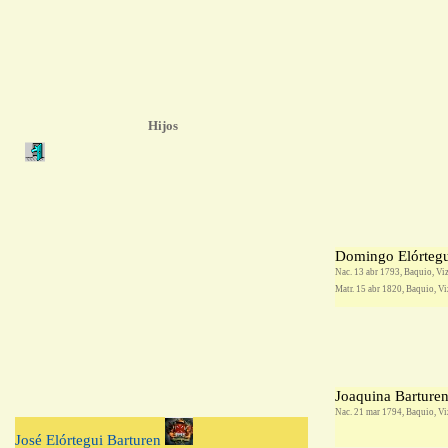
Hijos
Domingo Elórtegu
Nac. 13 abr 1793, Baquio, Vi
Matr. 15 abr 1820, Baquio, V
Joaquina Barture
Nac. 21 mar 1794, Baquio, Vi
José Elórtegui Barturen