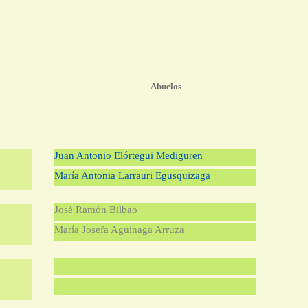
Abuelos
Juan Antonio Elórtegui Mediguren
María Antonia Larrauri Egusquizaga
José Ramón Bilbao
María Josefa Aguinaga Arruza