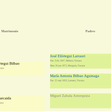
Matrimonio
Padres
José Elórtegui Larrauri
Nac. 3 dic 1847, Meñaca, Vizcaya
rtegui Bilbao
Matr. 26 jun 1872, Munguía, Vizcaya
zcaya
María Antonia Bilbao Aguinaga
Nac. 22 sept 1853, Larrauri, Vizcaya
Miguel Zabala Astorquiza
arcaida
caya