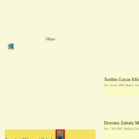
Hijos
Toribio Lucas Eló
Nac. 16 abr 1889, Maruri, Vi
Dorotea Zabala M
Nac. 7 feb 1892, Meñaca, Viz