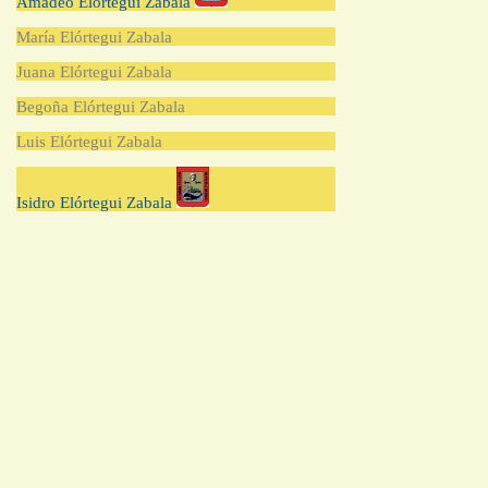
Amadeo Elórtegui Zabala
María Elórtegui Zabala
Juana Elórtegui Zabala
Begoña Elórtegui Zabala
Luis Elórtegui Zabala
Isidro Elórtegui Zabala